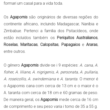
formari um casal para a vida toda.
Os
Agapornis
são originários de diversas regiões do
continente africano, incluindo Madagascar, Naníbia e
Zimbabue. Pertenci a família dos Psitacídeos, onde
estão incluídos também os
Periquitos Australianos
,
Roselas
,
Maritacas
,
Calopsitas
,
Papagaios
e
Araras
,
entre outros.
O gênero
Agapornis
divide-se i 9 espécies:
A. cana
,
A.
fisher
,
A. liliane
,
A. nigrigenis
,
A. personata
,
A. pullaria
,
A. roseicollis
,
A. swinderniana
e
A. taranta
. O menor é
o Agapornis cana com cerca de 13 cm e o maior é o
A. taranta com cerca de 18 cm e 60 gramas de peso.
De maneira geral, os
Agapornis
mede cerca de 16 cm
de comprimento e seu peso varia i torno de 35 a 55 g.