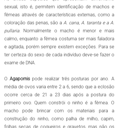
sexual, isto é, permitem identificação de machos e
fêmeas através de características externas, como a
coloração das penas, são a
A. cana, A. taranta e a A.
pullaria
. Normalmente o macho é menor e mais
calmo, enquanto a fêmea costuma ser mais faladora
e agitada, porém sempre existem exceções. Para se
ter certeza do sexo de cada indivíduo deve-se fazer o
exame de DNA.
O
Agapornis
pode realizar três posturas por ano. A
média de ovos varia entre 2 a 6, sendo que a eclosão
ocorre cerca de 21 a 23 dias após a postura do
primeiro ovo. Quem constrói o ninho é a fêmea. O
macho pode brincar com os materiais para a
construção do ninho, como palha de milho, capim,
folhas secas de coqueiros e gravetos, mas não os