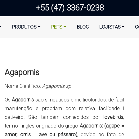
+55 (47) 3367-0238
PRODUTOS
PETS
BLOG
LOJISTAS
C
Agapornis
Nome Científico:
Agapornis sp
Os
Agapornis
são simpáticos e multicoloridos, de fácil
manutenção e procriam com relativa facilidade i
cativeiro. São também conhecidos por
lovebirds
,
termo i inglês originado do grego
Agapornis: (agape =
amor; ornis = ave ou pássaro)
, devido ao fato de