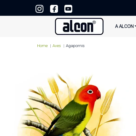
A ALCON
Home
Aves
Agapornis