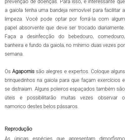
prevenção de doenças. Para isso, é interessante que
a gaiola tenha uma bandeja removível para facilitar a
limpeza. Você pode optar por forrá-la com algum
papel absorvente que deve ser trocado diariamente.
Faça a desinfecção do bebedouro, comedouro,
banheira e fundo da gaiola, no mínimo duas vezes por
semana.
Os
Agapornis
são alegres e expertos. Coloque alguns
brinquedinhos na gaiola para que façam exercícios e
se distraiam. Alguns poleiros espaçados também são
úteis e possibilitarão muitas vezes observar o
namorico destes belos pássaros.
Reprodução
As únicas espécies que apresentam dimorfismo