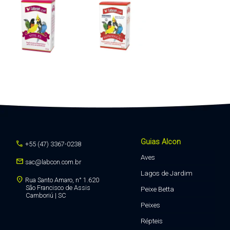
Guias Alcon
call
+55 (47) 3367-0238
Aves
mail
sac@labcon.com.br
Lagos de Jardim
location_on
Rua Santo Amaro, n° 1.620
São Francisco de Assis
Peixe Betta
Camboriú | SC
Peixes
Répteis