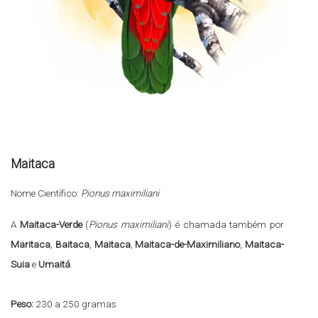
Maitaca
Nome Científico:
Pionus maximiliani
A
Maitaca-Verde
(
Pionus maximiliani
) é chamada também por
Maritaca
,
Baitaca
,
Maitaca
,
Maitaca-de-Maximiliano
,
Maitaca-
Suia
e
Umaitá
.
Peso:
230 a 250 gramas