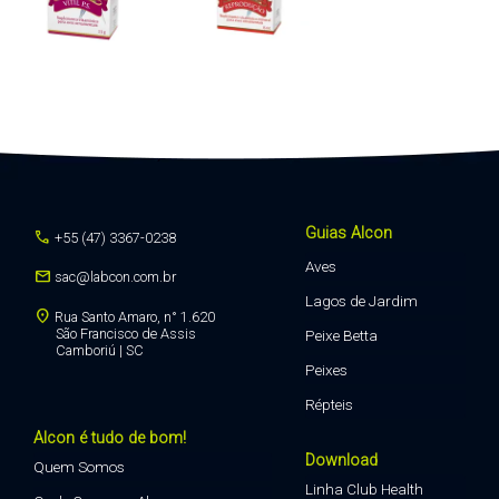
Guias Alcon
call
+55 (47) 3367-0238
Aves
mail
sac@labcon.com.br
Lagos de Jardim
location_on
Rua Santo Amaro, n° 1.620
São Francisco de Assis
Peixe Betta
Camboriú | SC
Peixes
Répteis
Alcon é tudo de bom!
Download
Quem Somos
Linha Club Health