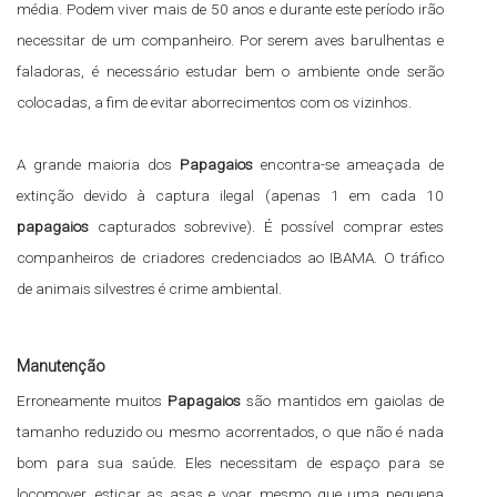
média. Podem viver mais de 50 anos e durante este período irão
necessitar de um companheiro. Por serem aves barulhentas e
faladoras, é necessário estudar bem o ambiente onde serão
colocadas, a fim de evitar aborrecimentos com os vizinhos.
A grande maioria dos
Papagaios
encontra-se ameaçada de
extinção devido à captura ilegal (apenas 1 em cada 10
papagaios
capturados sobrevive). É possível comprar estes
companheiros de criadores credenciados ao IBAMA. O tráfico
de animais silvestres é crime ambiental.
Manutenção
Erroneamente muitos
Papagaios
são mantidos em gaiolas de
tamanho reduzido ou mesmo acorrentados, o que não é nada
bom para sua saúde. Eles necessitam de espaço para se
locomover, esticar as asas e voar, mesmo que uma pequena