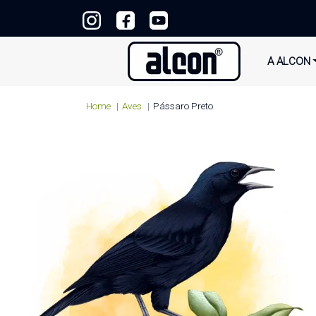
A ALCON
Home
Aves
Pássaro Preto