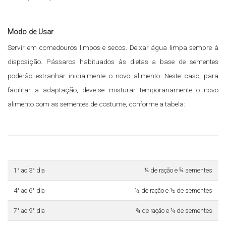
Modo de Usar
Servir em comedouros limpos e secos. Deixar água limpa sempre à
disposição. Pássaros habituados às dietas a base de sementes
poderão estranhar inicialmente o novo alimento. Neste caso, para
facilitar a adaptação, deve-se misturar temporariamente o novo
alimento com as sementes de costume, conforme a tabela:
1° ao 3° dia
¼ de ração e ¾ sementes
4° ao 6° dia
½ de ração e ½ de sementes
7° ao 9° dia
¾ de ração e ¼ de sementes