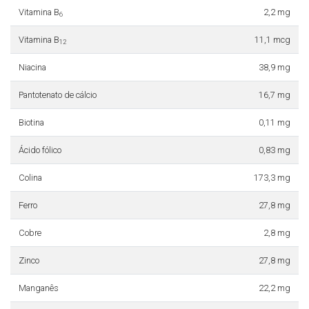
Vitamina B
2,2 mg
6
Vitamina B
11,1 mcg
12
Niacina
38,9 mg
Pantotenato de cálcio
16,7 mg
Biotina
0,11 mg
Ácido fólico
0,83 mg
Colina
173,3 mg
Ferro
27,8 mg
Cobre
2,8 mg
Zinco
27,8 mg
Manganês
22,2 mg