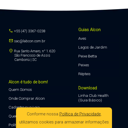
Guias Alcon
call
+55 (47) 3367-0238
Aves
mail
sac@labcon.com.br
Lagos de Jardim
location_on
Rua Santo Amaro, n° 1.620
São Francisco de Assis
Peixe Betta
Camboriú | SC
Peixes
Répteis
Alcon é tudo de bom!
Download
Quem Somos
Linha Club Health
Onde Comprar Alcon
(Guia Básico)
Cadastre sua Loja
Conforme nossa
Política de Privacidade
,
Quero Vender Alcon
utilizamos cookies para armazenar informações
Política de Privacidade