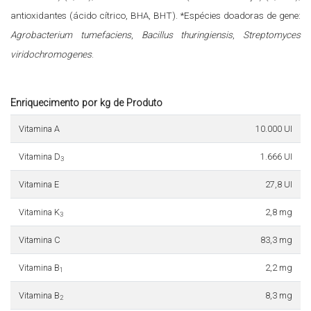
antioxidantes (ácido cítrico, BHA, BHT). *Espécies doadoras de gene:
Agrobacterium tumefaciens
,
Bacillus thuringiensis
,
Streptomyces
viridochromogenes
.
Enriquecimento por kg de Produto
Vitamina A
10.000 UI
Vitamina D
1.666 UI
3
Vitamina E
27,8 UI
Vitamina K
2,8 mg
3
Vitamina C
83,3 mg
Vitamina B
2,2 mg
1
Vitamina B
8,3 mg
2