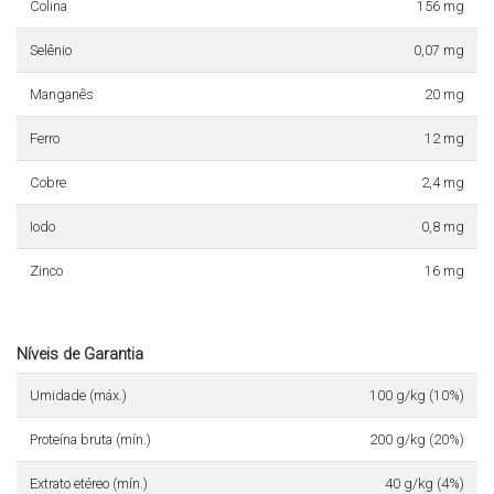
Colina
156 mg
Selênio
0,07 mg
Manganês
20 mg
Ferro
12 mg
Cobre
2,4 mg
Iodo
0,8 mg
Zinco
16 mg
Níveis de Garantia
Umidade (máx.)
100 g/kg (10%)
Proteína bruta (mín.)
200 g/kg (20%)
Extrato etéreo (mín.)
40 g/kg (4%)