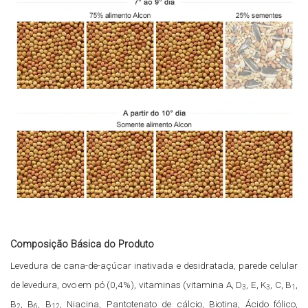
Composição Básica do Produto
Levedura de cana-de-açúcar inativada e desidratada, parede celular
de levedura, ovo em pó (0,4%), vitaminas (vitamina A, D
, E, K
, C, B
,
3
3
1
B
, B
, B
, Niacina, Pantotenato de cálcio, Biotina, Ácido fólico,
2
6
12