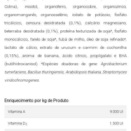
Colina), inositol, organoferro, organocobre, organozinco,
organomanganês, organosselênio, iodato de potássio, fosfato
tricálcico, cenoura desidratada (0,1%), calcário magnesiano,
beterraba desidratada (0,1%), proteína texturizada de soja*, fosfato
monocálcico, farelo de soja*, fubá de milho, óleo de soja refinado*,
lactato de cálcio, extrato de urucum e carmim de cochonilha
(0,15%), aroma de banana, ácido cítrico, propilgalato e BHA
(butilhidroxianisol). *Espécies doadoras de gene:
Agrobacterium
tumefaciens
,
Bacillus thuringiensis
,
Arabidopsis thaliana
,
Streptomyces
viridochromogenes
.
Enriquecimento por kg de Produto
Vitamina A
9.000 UI
Vitamina D
1.500 UI
3