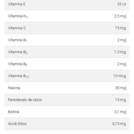
Vitamina E
25 UI
Vitamina K
2,5 mg
3
Vitamina C
75 mg
Vitamina B
2 mg
1
Vitamina B
7,5 mg
2
Vitamina B
2 mg
6
Vitamina B
10 mcg
12
Niacina
35 mg
Pantotenato de cálcio
15 mg
Biotina
0,1 mg
Ácido fólico
0,75 mg