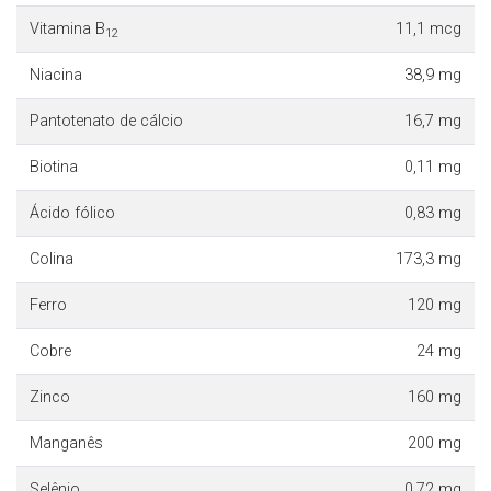
Vitamina B
11,1 mcg
12
Niacina
38,9 mg
Pantotenato de cálcio
16,7 mg
Biotina
0,11 mg
Ácido fólico
0,83 mg
Colina
173,3 mg
Ferro
120 mg
Cobre
24 mg
Zinco
160 mg
Manganês
200 mg
Selênio
0,72 mg