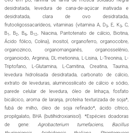
desidratada, levedura de cana-de-açúcar inativada e
desidratada, clara de ovo desidratada,
frutooligossacarídeos, vitaminas (vitamina A, D
, E, K
, C,
3
3
B
, B
, B
, B
, Niacina, Pantotenato de cálcio, Biotina,
1
2
6
12
Ácido fólico, Colina), inositol, organoferro, organocobre,
organozinco, organomanganês, organosselênio,
organoiodo, Arginina, DL-metionina, L-Lisina, L-Treonina, L-
Triptofano, L-Glutamina, L-Carnitina, Creatina, Taurina,
levedura hidrolisada desidratada, carbonato de cálcio,
extrato de leveduras, aluminossilicato de cálcio e sódio,
parede celular de levedura, óleo de linhaça, fosfato
bicálcico, aroma de laranja, proteína texturizada de soja*,
fubá de milho, óleo de soja refinado*, ácido cítrico,
propilgalato, BHA (butilhidroxianisol). *Espécies doadoras
de gene:
Agrobacterium tumefaciens
,
Bacillus
thuringiensis
,
Arabidopsis thaliana
,
Streptomyces