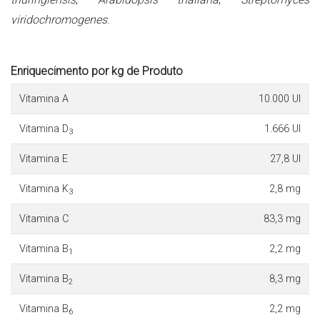
viridochromogenes
.
Enriquecimento por kg de Produto
Vitamina A
10.000 UI
Vitamina D
1.666 UI
3
Vitamina E
27,8 UI
Vitamina K
2,8 mg
3
Vitamina C
83,3 mg
Vitamina B
2,2 mg
1
Vitamina B
8,3 mg
2
Vitamina B
2,2 mg
6