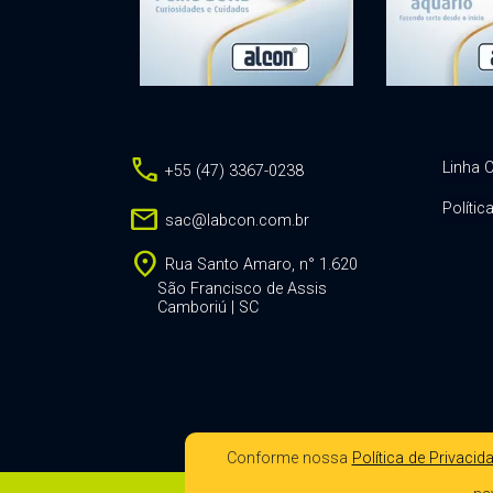
call
Linha C
+55 (47) 3367-0238
Polític
mail
sac@labcon.com.br
location_on
Rua Santo Amaro, n° 1.620
São Francisco de Assis
Camboriú | SC
Conforme nossa
Política de Privacid