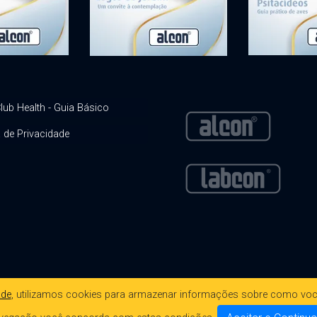
lub Health - Guia Básico
a de Privacidade
ade
, utilizamos cookies para armazenar informações sobre como voc