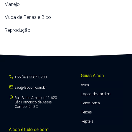
Manejo
Muda de Penas e Bico
Reprodução
Guias Alcon
call
+55 (47) 3367-0238
Aves
mail
sac@labcon.com.br
Lagos de Jardim
location_on
Rua Santo Amaro, n° 1.620
São Francisco de Assis
Peixe Betta
Camboriú | SC
Peixes
Répteis
Alcon é tudo de bom!