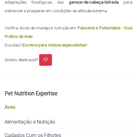
adaptações fisiológicas dos
gansos-de-cabeça-listrada
para
sobreviver e prosperar em condições de altitude extrema.
Confira dicas de manejo e nutrição em
Pássaros e Psitacídeos - Guia
Prático de Aves
Dúvidas?
Escreva para nossos especialistas!
favorite
Gostou deste post?
Pet Nutrition Expertise
Aves
Alimentação e Nutrição
Cuidados Com os Filhotes