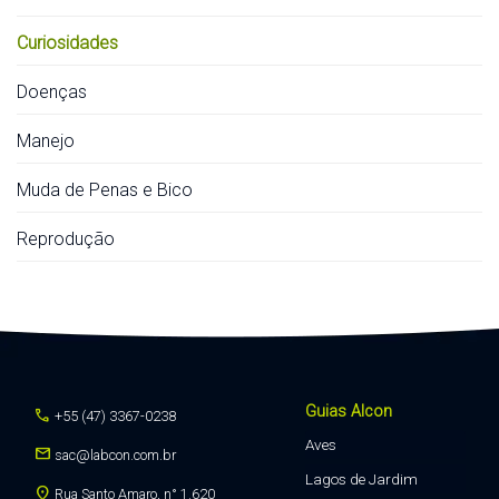
Curiosidades
Doenças
Manejo
Muda de Penas e Bico
Reprodução
Guias Alcon
call
+55 (47) 3367-0238
Aves
mail
sac@labcon.com.br
Lagos de Jardim
location_on
Rua Santo Amaro, n° 1.620