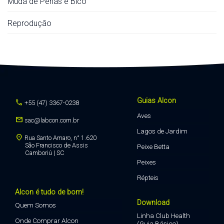
Muda de Penas e Bico
Reprodução
Guias Alcon
call
+55 (47) 3367-0238
Aves
mail
sac@labcon.com.br
Lagos de Jardim
location_on
Rua Santo Amaro, n° 1.620
São Francisco de Assis
Peixe Betta
Camboriú | SC
Peixes
Répteis
Alcon é tudo de bom!
Download
Quem Somos
Linha Club Health
Onde Comprar Alcon
(Guia Básico)