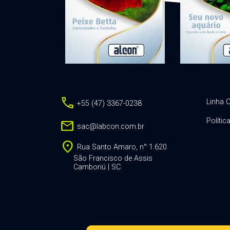
call
Linha C
+55 (47) 3367-0238
Polític
mail
sac@labcon.com.br
location_on
Rua Santo Amaro, n° 1.620
São Francisco de Assis
Camboriú | SC