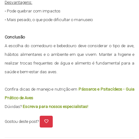
Desvantagens:
• Pode quebrar com impactos
• Mais pesado, o que pode dificultar o manuseio
Conclusão
A escolha do comedouro e bebedouro deve considerar o tipo de ave,
hábitos alimentares e o ambiente em que vivem. Manter a higiene e
realizar trocas frequentes de água e alimento é fundamental para a
saúde e bem-estar das aves.
Confira dicas de manejo e nutrição em
Pássaros e Psitacídeos - Guia
Prático de Aves
Dúvidas?
Escreva para nossos especialistas!
favorite
Gostou deste post?