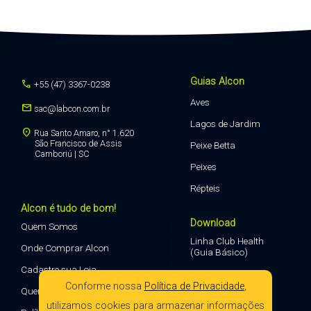
Guias Alcon
call
+55 (47) 3367-0238
Aves
mail
sac@labcon.com.br
Lagos de Jardim
location_on
Rua Santo Amaro, n° 1.620
São Francisco de Assis
Peixe Betta
Camboriú | SC
Peixes
Répteis
Alcon é tudo de bom!
Download
Quem Somos
Linha Club Health
Onde Comprar Alcon
(Guia Básico)
Cadastre sua Loja
Conforme nossa
Política de Privacidade
,
Quero Vender Alcon
utilizamos cookies para armazenar informações