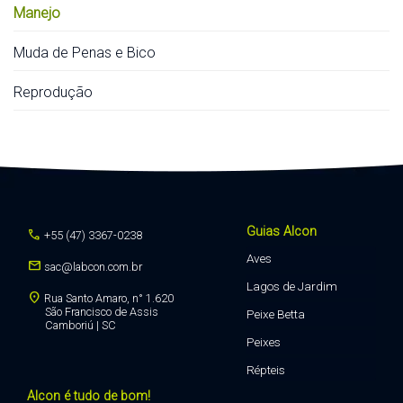
Manejo
Muda de Penas e Bico
Reprodução
Guias Alcon
call
+55 (47) 3367-0238
Aves
mail
sac@labcon.com.br
Lagos de Jardim
location_on
Rua Santo Amaro, n° 1.620
São Francisco de Assis
Peixe Betta
Camboriú | SC
Peixes
Répteis
Alcon é tudo de bom!