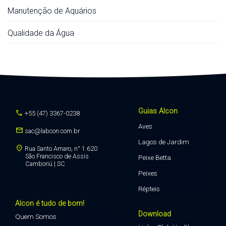
Manutenção de Aquários
Qualidade da Água
Guias Alcon
call
+55 (47) 3367-0238
Aves
mail
sac@labcon.com.br
Lagos de Jardim
location_on
Rua Santo Amaro, n° 1.620
São Francisco de Assis
Peixe Betta
Camboriú | SC
Peixes
Répteis
Alcon é tudo de bom!
Download
Quem Somos