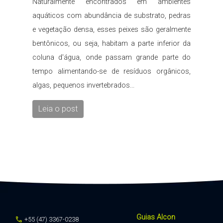
Naturalmente encontrados em ambientes
aquáticos com abundância de substrato, pedras
e vegetação densa, esses peixes são geralmente
bentônicos, ou seja, habitam a parte inferior da
coluna d'água, onde passam grande parte do
tempo alimentando-se de resíduos orgânicos,
algas, pequenos invertebrados...
Leia o post
Guias Alcon
call
+55 (47) 3367-0238