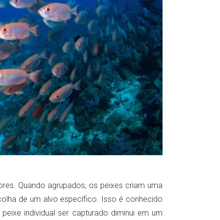
dores. Quando agrupados, os peixes criam uma
scolha de um alvo específico. Isso é conhecido
 peixe individual ser capturado diminui em um