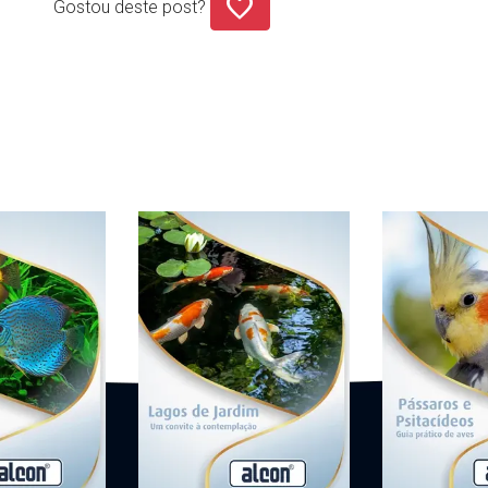
favorite
Gostou deste post?