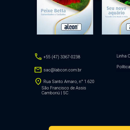
call
Linha C
+55 (47) 3367-0238
Polític
mail
sac@labcon.com.br
location_on
Rua Santo Amaro, n° 1.620
São Francisco de Assis
Camboriú | SC