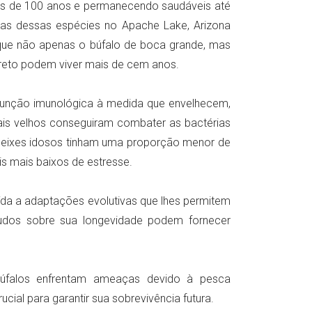
ais de 100 anos e permanecendo saudáveis até
tas dessas espécies no Apache Lake, Arizona
 que não apenas o búfalo de boca grande, mas
reto podem viver mais de cem anos.
função imunológica à medida que envelhecem,
mais velhos conseguiram combater as bactérias
 peixes idosos tinham uma proporção menor de
eis mais baixos de estresse.
uída a adaptações evolutivas que lhes permitem
tudos sobre sua longevidade podem fornecer
búfalos enfrentam ameaças devido à pesca
ial para garantir sua sobrevivência futura.