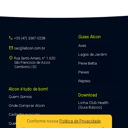
Guias Alcon
call
+55 (47) 3367-0238
Aves
mail
sac@labcon.com.br
Lagos de Jardim
location_on
Rua Santo Amaro, n° 1.620
São Francisco de Assis
Peixe Betta
Camboriú | SC
Peixes
Répteis
Alcon é tudo de bom!
Download
Quem Somos
Linha Club Health
Onde Comprar Alcon
(Guia Básico)
Cadastre sua Loja
Conforme nossa
Política de Privacidade
,
Quero Vender Alcon