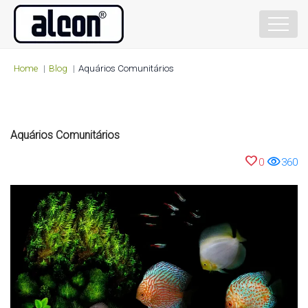
Home
Blog
Aquários Comunitários
Aquários Comunitários
favorite
visibility
0
360