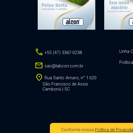
call
Linha C
+55 (47) 3367-0238
Polític
mail
sac@labcon.com.br
location_on
Rua Santo Amaro, n° 1.620
São Francisco de Assis
Camboriú | SC
Conforme nossa
Política de Privacid