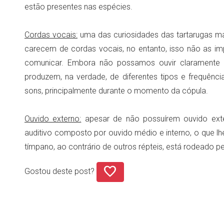
estão presentes nas espécies.
Cordas vocais:
uma das curiosidades das tartarugas ma
carecem de cordas vocais, no entanto, isso não as imp
comunicar. Embora não possamos ouvir claramente o
produzem, na verdade, de diferentes tipos e frequênci
sons, principalmente durante o momento da cópula.
Ouvido externo:
apesar de não possuírem ouvido ext
auditivo composto por ouvido médio e interno, o que lhe
tímpano, ao contrário de outros répteis, está rodeado p
favorite
Gostou deste post?