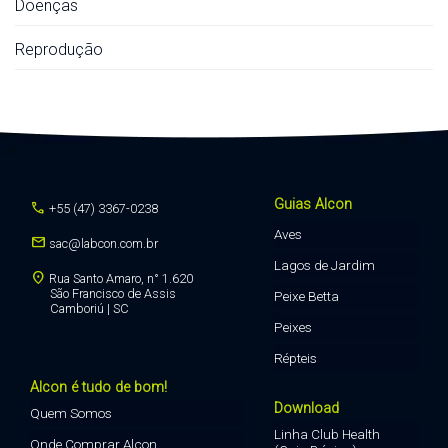
Doenças
Reprodução
Guias Alcon
call
+55 (47) 3367-0238
Aves
mail
sac@labcon.com.br
Lagos de Jardim
location_on
Rua Santo Amaro, n° 1.620
São Francisco de Assis
Peixe Betta
Camboriú | SC
Peixes
Répteis
Alcon é tudo de bom!
Download
Quem Somos
Linha Club Health
Onde Comprar Alcon