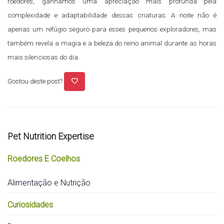
roedores, ganhamos uma apreciação mais profunda pela
complexidade e adaptabilidade dessas criaturas. A noite não é
apenas um refúgio seguro para esses pequenos exploradores, mas
também revela a magia e a beleza do reino animal durante as horas
mais silenciosas do dia.
favorite
Gostou deste post?
Pet Nutrition Expertise
Roedores E Coelhos
Alimentação e Nutrição
Curiosidades