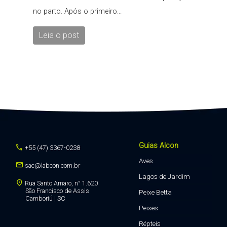
no parto. Após o primeiro...
Leia o post
Guias Alcon
call
+55 (47) 3367-0238
Aves
mail
sac@labcon.com.br
Lagos de Jardim
location_on
Rua Santo Amaro, n° 1.620
São Francisco de Assis
Peixe Betta
Camboriú | SC
Peixes
Répteis