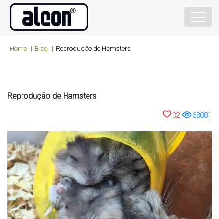
Home
Blog
Reprodução de Hamsters
Reprodução de Hamsters
favorite
visibility
32
68081