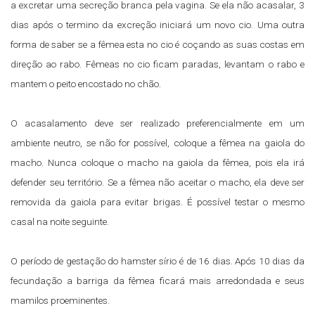
a excretar uma secreção branca pela vagina. Se ela não acasalar, 3
dias após o termino da excreção iniciará um novo cio. Uma outra
forma de saber se a fêmea esta no cio é coçando as suas costas em
direção ao rabo. Fêmeas no cio ficam paradas, levantam o rabo e
mantem o peito encostado no chão.
O acasalamento deve ser realizado preferencialmente em um
ambiente neutro, se não for possível, coloque a fêmea na gaiola do
macho. Nunca coloque o macho na gaiola da fêmea, pois ela irá
defender seu território. Se a fêmea não aceitar o macho, ela deve ser
removida da gaiola para evitar brigas. É possível testar o mesmo
casal na noite seguinte.
O período de gestação do hamster sírio é de 16 dias. Após 10 dias da
fecundação a barriga da fêmea ficará mais arredondada e seus
mamilos proeminentes.