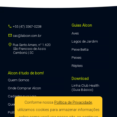
Guias Alcon
call
+55 (47) 3367-0238
Aves
mail
sac@labcon.com.br
Lagos de Jardim
location_on
Rua Santo Amaro, n° 1.620
São Francisco de Assis
Peixe Betta
Camboriú | SC
Peixes
Répteis
Alcon é tudo de bom!
Download
Quem Somos
Linha Club Health
Onde Comprar Alcon
(Guia Básico)
Cadastre sua Loja
Conforme nossa
Política de Privacidade
,
Quero Vender Alcon
utilizamos cookies para armazenar informações
Política de Privacidade