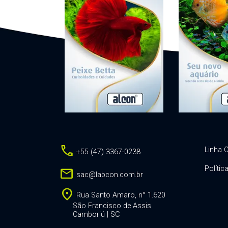
call
Linha C
+55 (47) 3367-0238
Polític
mail
sac@labcon.com.br
location_on
Rua Santo Amaro, n° 1.620
São Francisco de Assis
Camboriú | SC