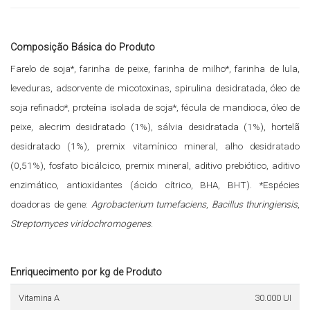
Composição Básica do Produto
Farelo de soja*, farinha de peixe, farinha de milho*, farinha de lula,
leveduras, adsorvente de micotoxinas, spirulina desidratada, óleo de
soja refinado*, proteína isolada de soja*, fécula de mandioca, óleo de
peixe, alecrim desidratado (1%), sálvia desidratada (1%), hortelã
desidratado (1%), premix vitamínico mineral, alho desidratado
(0,51%), fosfato bicálcico, premix mineral, aditivo prebiótico, aditivo
enzimático, antioxidantes (ácido cítrico, BHA, BHT). *Espécies
doadoras de gene:
Agrobacterium tumefaciens
,
Bacillus thuringiensis
,
Streptomyces viridochromogenes
.
Enriquecimento por kg de Produto
Vitamina A
30.000 UI