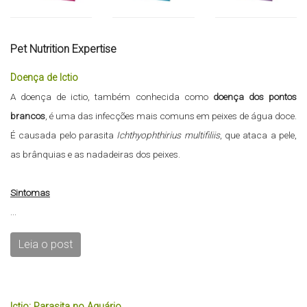
Pet Nutrition Expertise
Doença de Ictio
A doença de ictio, também conhecida como
doença dos pontos
brancos
, é uma das infecções mais comuns em peixes de água doce.
É causada pelo parasita
Ichthyophthirius multifiliis
, que ataca a pele,
as brânquias e as nadadeiras dos peixes.
Sintomas
...
Leia o post
Ictio: Parasita no Aquário