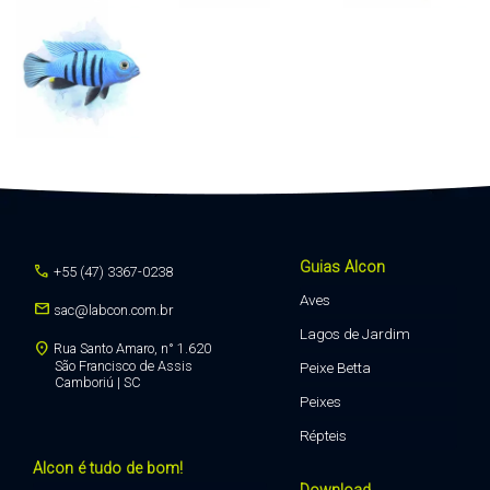
Guias Alcon
call
+55 (47) 3367-0238
Aves
mail
sac@labcon.com.br
Lagos de Jardim
location_on
Rua Santo Amaro, n° 1.620
São Francisco de Assis
Peixe Betta
Camboriú | SC
Peixes
Répteis
Alcon é tudo de bom!