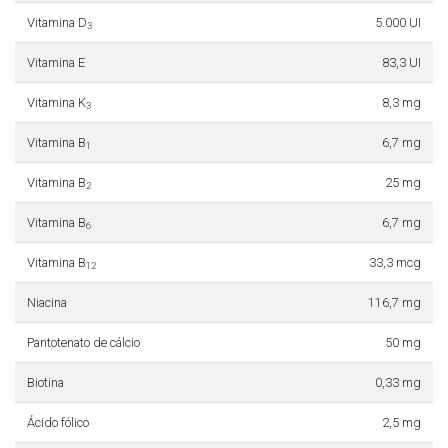
Vitamina D
5.000 UI
3
Vitamina E
83,3 UI
Vitamina K
8,3 mg
3
Vitamina B
6,7 mg
1
Vitamina B
25 mg
2
Vitamina B
6,7 mg
6
Vitamina B
33,3 mcg
12
Niacina
116,7 mg
Pantotenato de cálcio
50 mg
Biotina
0,33 mg
Ácido fólico
2,5 mg