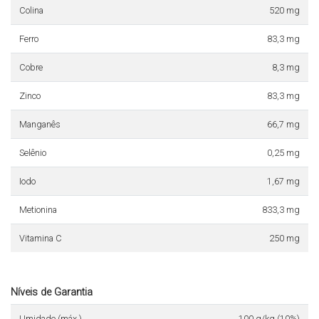
Colina
520 mg
Ferro
83,3 mg
Cobre
8,3 mg
Zinco
83,3 mg
Manganês
66,7 mg
Selênio
0,25 mg
Iodo
1,67 mg
Metionina
833,3 mg
Vitamina C
250 mg
Níveis de Garantia
Umidade (máx.)
100 g/kg (10%)