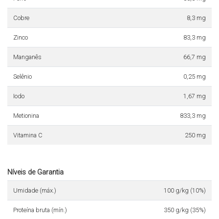
Cobre
8,3 mg
Zinco
83,3 mg
Manganês
66,7 mg
Selênio
0,25 mg
Iodo
1,67 mg
Metionina
833,3 mg
Vitamina C
250 mg
Níveis de Garantia
Umidade (máx.)
100 g/kg (10%)
Proteína bruta (mín.)
350 g/kg (35%)