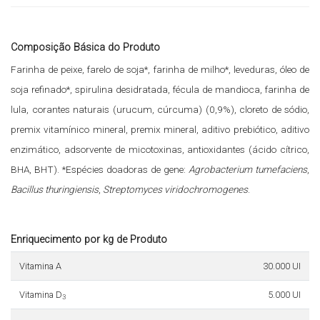
Composição Básica do Produto
Farinha de peixe, farelo de soja*, farinha de milho*, leveduras, óleo de
soja refinado*, spirulina desidratada, fécula de mandioca, farinha de
lula, corantes naturais (urucum, cúrcuma) (0,9%), cloreto de sódio,
premix vitamínico mineral, premix mineral, aditivo prebiótico, aditivo
enzimático, adsorvente de micotoxinas, antioxidantes (ácido cítrico,
BHA, BHT). *Espécies doadoras de gene:
Agrobacterium tumefaciens
,
Bacillus thuringiensis
,
Streptomyces viridochromogenes
.
Enriquecimento por kg de Produto
Vitamina A
30.000 UI
Vitamina D
5.000 UI
3