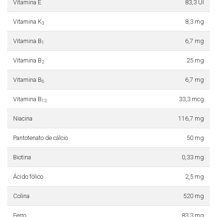
Vitamina E
83,3 UI
Vitamina K
8,3 mg
3
Vitamina B
6,7 mg
1
Vitamina B
25 mg
2
Vitamina B
6,7 mg
6
Vitamina B
33,3 mcg
12
Niacina
116,7 mg
Pantotenato de cálcio
50 mg
Biotina
0,33 mg
Ácido fólico
2,5 mg
Colina
520 mg
Ferro
83,3 mg