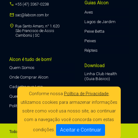
Guias Alcon
call
+55 (47) 3367-0238
Aves
mail
sac@labcon.com.br
Lagos de Jardim
location_on
Rua Santo Amaro, n° 1.620
São Francisco de Assis
Peixe Betta
Camboriú | SC
Peixes
Répteis
Alcon é tudo de bom!
Download
Quem Somos
Linha Club Health
Onde Comprar Alcon
(Guia Básico)
Cadastre sua Loja
Conforme nossa
Política de Privacidade
,
Quero Vender Alcon
utilizamos cookies para armazenar informações
Política de Privacidade
sobre como você usa nosso site, ao continuar
com a navegação você concorda com estas
Aceitar e Continuar
condições.
Todos os direitos reservados