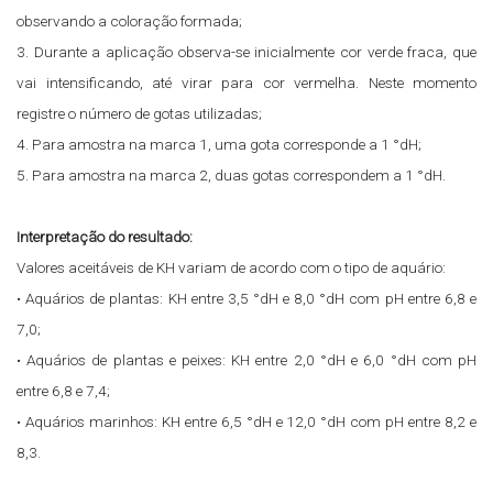
observando a coloração formada;
3. Durante a aplicação observa-se inicialmente cor verde fraca, que
vai intensificando, até virar para cor vermelha. Neste momento
registre o número de gotas utilizadas;
4. Para amostra na marca 1, uma gota corresponde a 1 °dH;
5. Para amostra na marca 2, duas gotas correspondem a 1 °dH.
Interpretação do resultado:
Valores aceitáveis de KH variam de acordo com o tipo de aquário:
• Aquários de plantas: KH entre 3,5 °dH e 8,0 °dH com pH entre 6,8 e
7,0;
• Aquários de plantas e peixes: KH entre 2,0 °dH e 6,0 °dH com pH
entre 6,8 e 7,4;
• Aquários marinhos: KH entre 6,5 °dH e 12,0 °dH com pH entre 8,2 e
8,3.