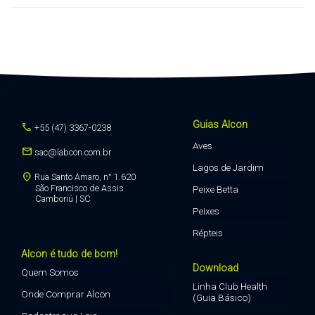
Guias Alcon
call
+55 (47) 3367-0238
Aves
mail
sac@labcon.com.br
Lagos de Jardim
location_on
Rua Santo Amaro, n° 1.620
São Francisco de Assis
Peixe Betta
Camboriú | SC
Peixes
Répteis
Alcon é tudo de bom!
Download
Quem Somos
Linha Club Health
Onde Comprar Alcon
(Guia Básico)