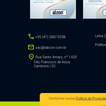
call
Linha C
+55 (47) 3367-0238
Polític
mail
sac@labcon.com.br
location_on
Rua Santo Amaro, n° 1.620
São Francisco de Assis
Camboriú | SC
Conforme nossa
Política de Privacid