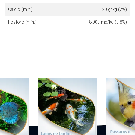
Cálcio (mín.)
20 g/kg (2%)
Fósforo (mín.)
8.000 mg/kg (0,8%)