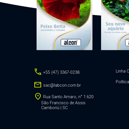
call
Linha C
+55 (47) 3367-0238
Polític
mail
sac@labcon.com.br
location_on
Rua Santo Amaro, n° 1.620
São Francisco de Assis
Camboriú | SC