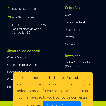
Guias Alcon
call
+55 (47) 3367-0238
Aves
mail
sac@labcon.com.br
Lagos de Jardim
location_on
Rua Santo Amaro, n° 1.620
São Francisco de Assis
Peixe Betta
Camboriú | SC
Peixes
Répteis
Alcon é tudo de bom!
Download
Quem Somos
Linha Club Health
Onde Comprar Alcon
(Guia Básico)
Cadastre sua Loja
Conforme nossa
Política de Privacidade
,
Quero Vender Alcon
utilizamos cookies para armazenar informações
Política de Privacidade
sobre como você usa nosso site, ao continuar
com a navegação você concorda com estas
Aceitar e Continuar
condições.