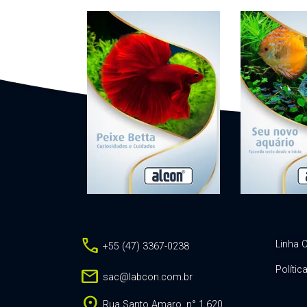
call
Linha C
+55 (47) 3367-0238
Polític
mail
sac@labcon.com.br
location_on
Rua Santo Amaro, n° 1.620