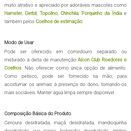
muito atrativo e apreciado por adoráveis mascotes como
Hamster
,
Gerbil
,
Topolino
,
Chinchila
,
Porquinho da Índia
e
também pelos
Coelhos de estimação
.
Modo de Usar
Pode ser oferecido em comedouro separado ou
misturado à dieta de manutenção
Alcon Club Roedores e
Coelhos
. Não oferecer como única opção de alimento.
Como petisco, pode ser fornecido na mão, para
acostumar os animais à presença do dono, tornando-os
mais sociáveis. Manter água limpa sempre disponível.
Composição Básica do Produto
Cenoura desidratada, maçã desidratada, mandioquinha
desidratada, uva passa, beterraba desidratada, zimbro