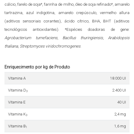
cálcio, farelo de soja*, farinha de milho, óleo de soja refinado*, amarelo
tartrazina, azul indigotina, amarelo crepúsculo, vermelho allura
(aditivos sensoriais corantes), ácido cítrico, BHA, BHT (aditivos
tecnológicos antioxidantes). *Espécies doadoras de gene:
Agrobacterium tumefaciens
,
Bacillus thuringiensis
,
Arabidopsis
thaliana
,
Streptomyces viridochromogenes
.
Enriquecimento por kg de Produto
Vitamina A
18.000 UI
Vitamina D
2.400 UI
3
Vitamina E
40 UI
Vitamina K
2,4 mg
3
Vitamina B
1,6 mg
1