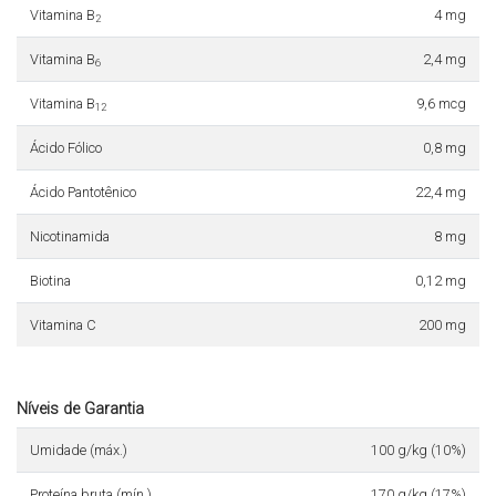
Vitamina B
4 mg
2
Vitamina B
2,4 mg
6
Vitamina B
9,6 mcg
12
Ácido Fólico
0,8 mg
Ácido Pantotênico
22,4 mg
Nicotinamida
8 mg
Biotina
0,12 mg
Vitamina C
200 mg
Níveis de Garantia
Umidade (máx.)
100 g/kg (10%)
Proteína bruta (mín.)
170 g/kg (17%)