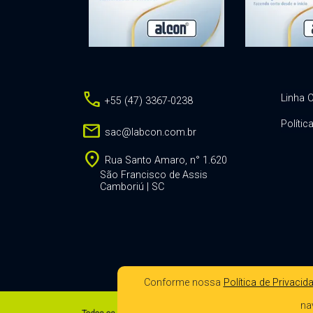
call
Linha C
+55 (47) 3367-0238
Polític
mail
sac@labcon.com.br
location_on
Rua Santo Amaro, n° 1.620
São Francisco de Assis
Camboriú | SC
Conforme nossa
Política de Privacid
na