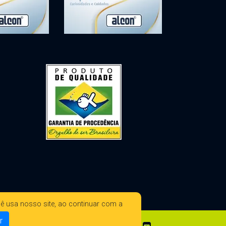
ê usa nosso site, ao continuar com a
r